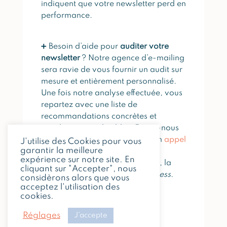
indiquent que votre newsletter perd en
performance.
➕ Besoin d’aide pour
auditer votre
newsletter
? Notre agence d’e-mailing
sera ravie de vous fournir un audit sur
mesure et entièrement personnalisé.
Une fois notre analyse effectuée, vous
repartez avec une liste de
recommandations concrètes et
rapidement applicables. Faites-nous
part de votre demande lors d’un
appel
J'utilise des Cookies pour vous
garantir la meilleure
découverte (gratuit et sans
expérience sur notre site. En
engagement)
avec Alexandrina, la
cliquant sur "Accepter", nous
fondatrice de
The Wonder Success
.
considèrons alors que vous
acceptez l'utilisation des
cookies.
Réglages
J'accepte