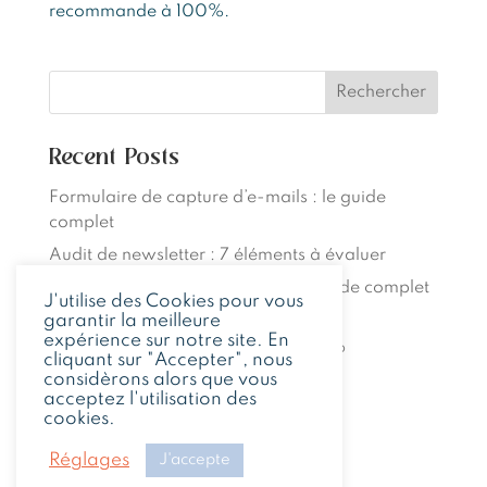
recommande à 100%.
Rechercher
Recent Posts
Formulaire de capture d’e-mails : le guide
complet
Audit de newsletter : 7 éléments à évaluer
Séquence d’e-mails de vente : le guide complet
J'utilise des Cookies pour vous
garantir la meilleure
7 exemples de mails de bienvenue
expérience sur notre site. En
Comment monétiser une newsletter ?
cliquant sur "Accepter", nous
considèrons alors que vous
acceptez l'utilisation des
Recent Comments
cookies.
Aucun commentaire à afficher.
Réglages
J'accepte